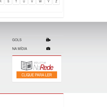
R
S
T
U
V
W
Y
Z
GOLS
NA MÍDIA