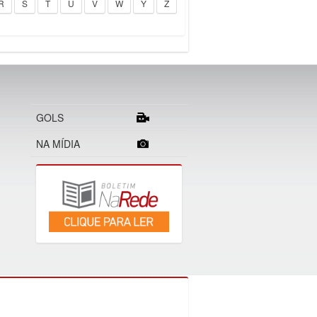
R
S
T
U
V
W
Y
Z
GOLS
NA MÍDIA