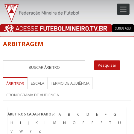
Toggl
navig
navig
ARBITRAGEM
ESCALA
TERMO DE AUDIÊNCIA
ÁRBITROS
CRONOGRAMA DE AUDIÊNCIA
ÁRBITROS CADASTRADOS:
A
B
C
D
E
F
G
H
I
J
K
L
M
N
O
P
R
S
T
U
V
W
Y
Z