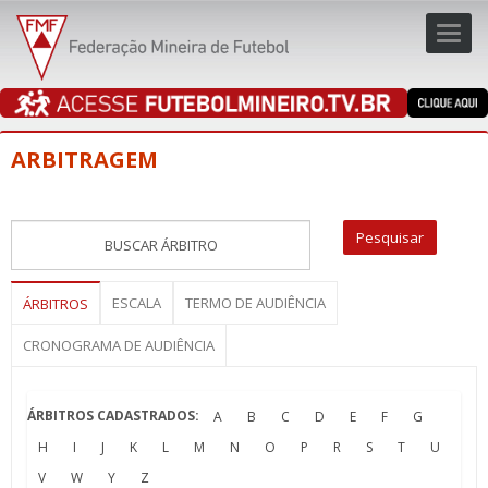
Toggl
navig
navig
ARBITRAGEM
ESCALA
TERMO DE AUDIÊNCIA
ÁRBITROS
CRONOGRAMA DE AUDIÊNCIA
ÁRBITROS CADASTRADOS:
A
B
C
D
E
F
G
H
I
J
K
L
M
N
O
P
R
S
T
U
V
W
Y
Z