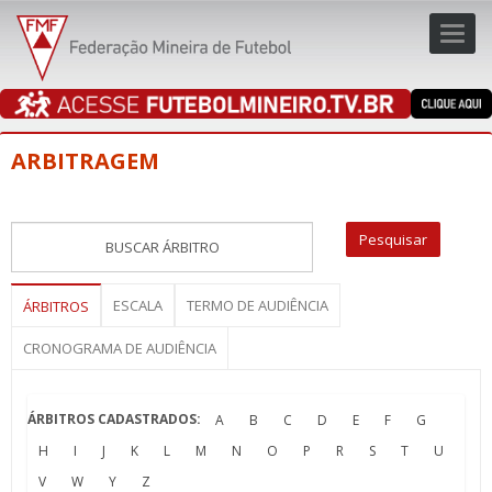
Toggl
navig
navig
ARBITRAGEM
ESCALA
TERMO DE AUDIÊNCIA
ÁRBITROS
CRONOGRAMA DE AUDIÊNCIA
ÁRBITROS CADASTRADOS:
A
B
C
D
E
F
G
H
I
J
K
L
M
N
O
P
R
S
T
U
V
W
Y
Z