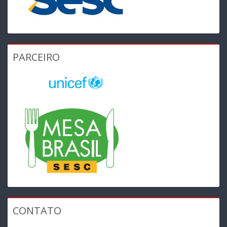
PARCEIRO
CONTATO