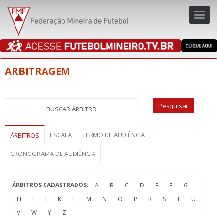
Toggl
navig
navig
ARBITRAGEM
ESCALA
TERMO DE AUDIÊNCIA
ÁRBITROS
CRONOGRAMA DE AUDIÊNCIA
ÁRBITROS CADASTRADOS:
A
B
C
D
E
F
G
H
I
J
K
L
M
N
O
P
R
S
T
U
V
W
Y
Z