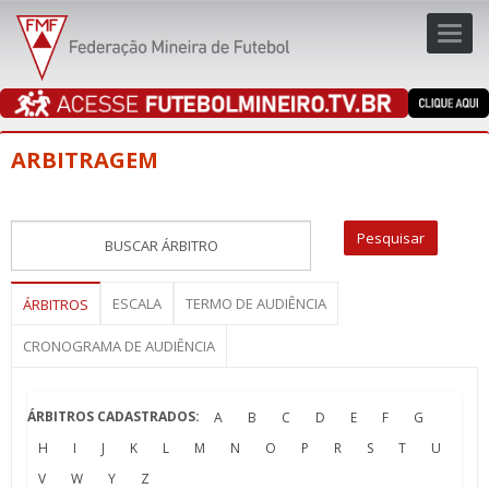
Toggl
navig
navig
ARBITRAGEM
ESCALA
TERMO DE AUDIÊNCIA
ÁRBITROS
CRONOGRAMA DE AUDIÊNCIA
ÁRBITROS CADASTRADOS:
A
B
C
D
E
F
G
H
I
J
K
L
M
N
O
P
R
S
T
U
V
W
Y
Z