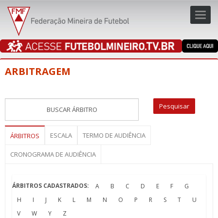
Toggl
navig
navig
ARBITRAGEM
ESCALA
TERMO DE AUDIÊNCIA
ÁRBITROS
CRONOGRAMA DE AUDIÊNCIA
ÁRBITROS CADASTRADOS:
A
B
C
D
E
F
G
H
I
J
K
L
M
N
O
P
R
S
T
U
V
W
Y
Z