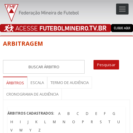
Toggl
navig
navig
ARBITRAGEM
ESCALA
TERMO DE AUDIÊNCIA
ÁRBITROS
CRONOGRAMA DE AUDIÊNCIA
ÁRBITROS CADASTRADOS:
A
B
C
D
E
F
G
H
I
J
K
L
M
N
O
P
R
S
T
U
V
W
Y
Z