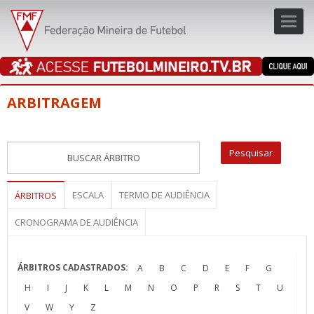
Toggl
navig
navig
ARBITRAGEM
ESCALA
TERMO DE AUDIÊNCIA
ÁRBITROS
CRONOGRAMA DE AUDIÊNCIA
ÁRBITROS CADASTRADOS:
A
B
C
D
E
F
G
H
I
J
K
L
M
N
O
P
R
S
T
U
V
W
Y
Z