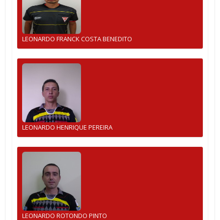
LEONARDO FRANCK COSTA BENEDITO
LEONARDO HENRIQUE PEREIRA
LEONARDO ROTONDO PINTO