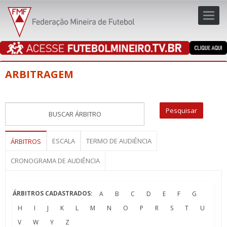
Toggl
navig
navig
ARBITRAGEM
ESCALA
TERMO DE AUDIÊNCIA
ÁRBITROS
CRONOGRAMA DE AUDIÊNCIA
ÁRBITROS CADASTRADOS:
A
B
C
D
E
F
G
H
I
J
K
L
M
N
O
P
R
S
T
U
V
W
Y
Z