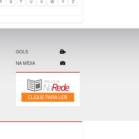
R
S
T
U
V
W
Y
Z
GOLS
NA MÍDIA