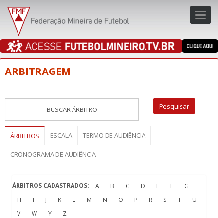
Toggl
navig
navig
ARBITRAGEM
ESCALA
TERMO DE AUDIÊNCIA
ÁRBITROS
CRONOGRAMA DE AUDIÊNCIA
ÁRBITROS CADASTRADOS:
A
B
C
D
E
F
G
H
I
J
K
L
M
N
O
P
R
S
T
U
V
W
Y
Z