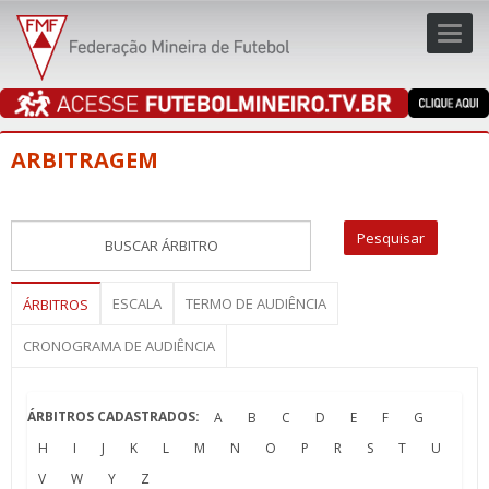
Toggl
navig
navig
ARBITRAGEM
ESCALA
TERMO DE AUDIÊNCIA
ÁRBITROS
CRONOGRAMA DE AUDIÊNCIA
ÁRBITROS CADASTRADOS:
A
B
C
D
E
F
G
H
I
J
K
L
M
N
O
P
R
S
T
U
V
W
Y
Z