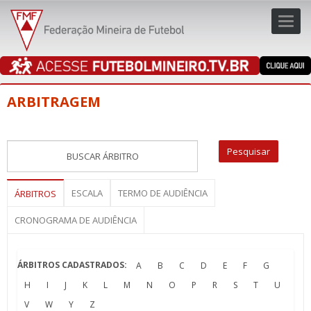
Toggl
navig
navig
ARBITRAGEM
ESCALA
TERMO DE AUDIÊNCIA
ÁRBITROS
CRONOGRAMA DE AUDIÊNCIA
ÁRBITROS CADASTRADOS:
A
B
C
D
E
F
G
H
I
J
K
L
M
N
O
P
R
S
T
U
V
W
Y
Z