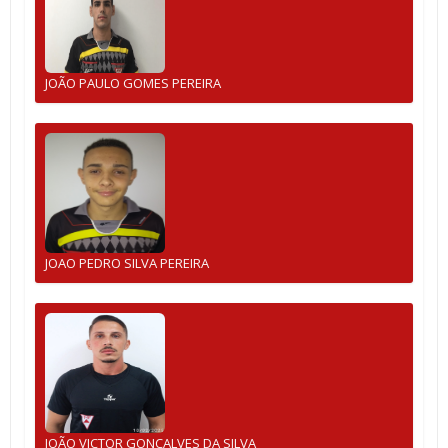
JOÃO PAULO GOMES PEREIRA
JOAO PEDRO SILVA PEREIRA
JOÃO VICTOR GONÇALVES DA SILVA