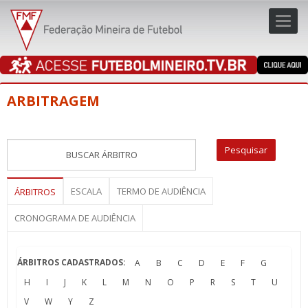
Toggl
navig
navig
ARBITRAGEM
ESCALA
TERMO DE AUDIÊNCIA
ÁRBITROS
CRONOGRAMA DE AUDIÊNCIA
ÁRBITROS CADASTRADOS:
A
B
C
D
E
F
G
H
I
J
K
L
M
N
O
P
R
S
T
U
V
W
Y
Z