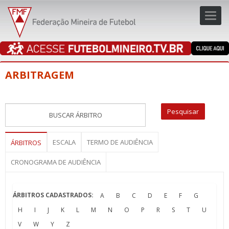
Toggl
navig
navig
ARBITRAGEM
ESCALA
TERMO DE AUDIÊNCIA
ÁRBITROS
CRONOGRAMA DE AUDIÊNCIA
ÁRBITROS CADASTRADOS:
A
B
C
D
E
F
G
H
I
J
K
L
M
N
O
P
R
S
T
U
V
W
Y
Z