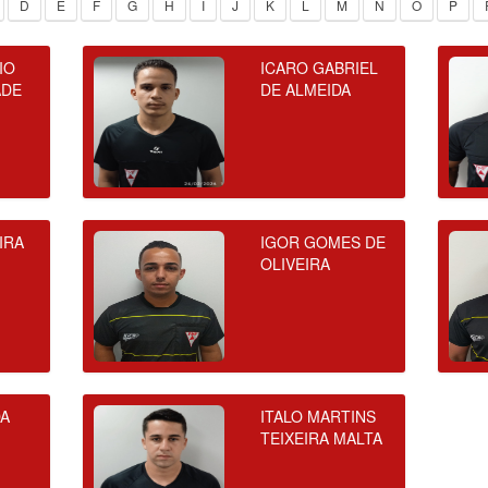
D
E
F
G
H
I
J
K
L
M
N
O
P
IO
ICARO GABRIEL
ADE
DE ALMEIDA
IRA
IGOR GOMES DE
OLIVEIRA
DA
ITALO MARTINS
TEIXEIRA MALTA