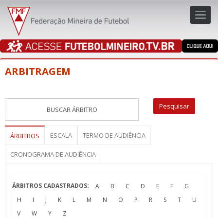
Toggl
navig
navig
ARBITRAGEM
ESCALA
TERMO DE AUDIÊNCIA
ÁRBITROS
CRONOGRAMA DE AUDIÊNCIA
ÁRBITROS CADASTRADOS:
A
B
C
D
E
F
G
H
I
J
K
L
M
N
O
P
R
S
T
U
V
W
Y
Z