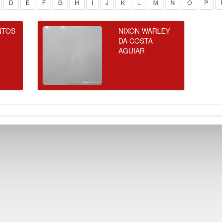
D
E
F
G
H
I
J
K
L
M
N
O
P
NTOS
NIXON WARLEY
DA COSTA
AGUIAR