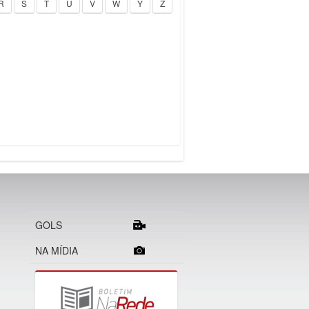
R
S
T
U
V
W
Y
Z
GOLS
NA MÍDIA