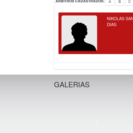
ÁRBITROS CADASTRADOS:
A
B
C
NIKOLAS SA
DIAS
GALERIAS