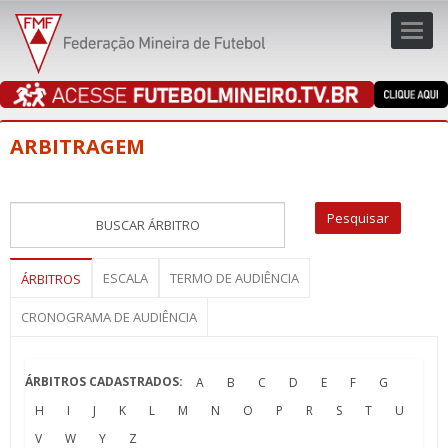
Toggl
navig
navig
ARBITRAGEM
ESCALA
TERMO DE AUDIÊNCIA
ÁRBITROS
CRONOGRAMA DE AUDIÊNCIA
ÁRBITROS CADASTRADOS:
A
B
C
D
E
F
G
H
I
J
K
L
M
N
O
P
R
S
T
U
V
W
Y
Z