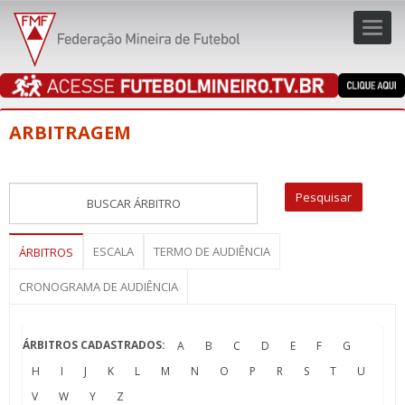
Toggl
navig
navig
ARBITRAGEM
ESCALA
TERMO DE AUDIÊNCIA
ÁRBITROS
CRONOGRAMA DE AUDIÊNCIA
ÁRBITROS CADASTRADOS:
A
B
C
D
E
F
G
H
I
J
K
L
M
N
O
P
R
S
T
U
V
W
Y
Z