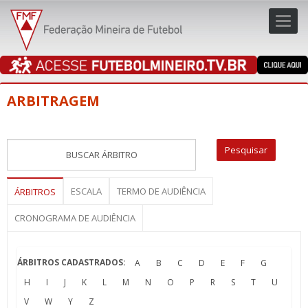
Toggl
navig
navig
ARBITRAGEM
ESCALA
TERMO DE AUDIÊNCIA
ÁRBITROS
CRONOGRAMA DE AUDIÊNCIA
ÁRBITROS CADASTRADOS:
A
B
C
D
E
F
G
H
I
J
K
L
M
N
O
P
R
S
T
U
V
W
Y
Z