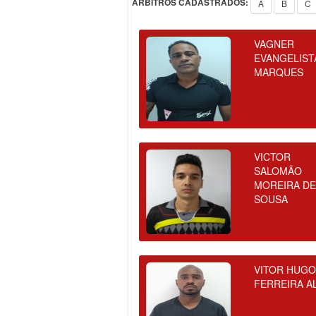
ÁRBITROS CADASTRADOS:
A
B
C
VAGNER
EVANGELIST
MARQUES
VICTOR
SALOMÃO
MOREIRA D
SOUSA
VITOR HUG
FERREIRA A