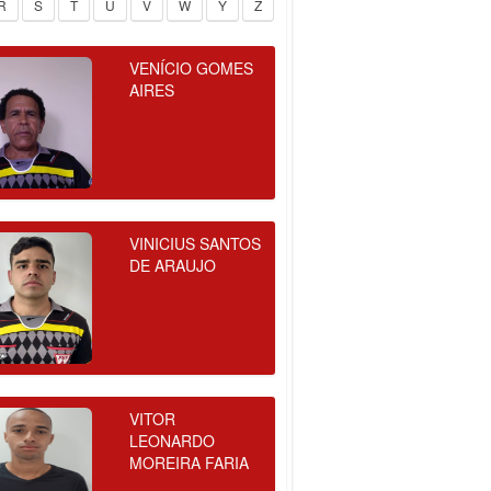
R
S
T
U
V
W
Y
Z
VENÍCIO GOMES
AIRES
VINICIUS SANTOS
DE ARAUJO
VITOR
LEONARDO
MOREIRA FARIA