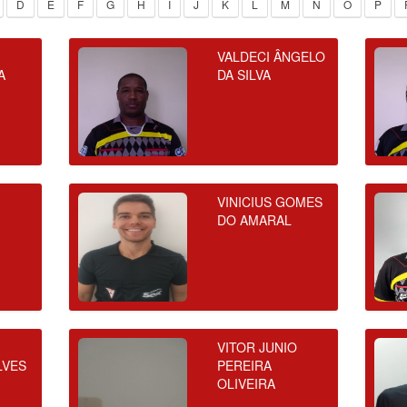
D
E
F
G
H
I
J
K
L
M
N
O
P
VALDECI ÂNGELO
A
DA SILVA
VINICIUS GOMES
DO AMARAL
E
O
VITOR JUNIO
LVES
PEREIRA
OLIVEIRA