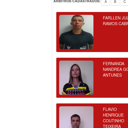
ÁRBITROS CADASTRADOS:
A
B
C
FARLLEN JU
RAMOS CAB
FERNANDA
NANDREA G
ANTUNES
FLAVIO
HENRIQUE
COUTINHO
TEIXEIRA