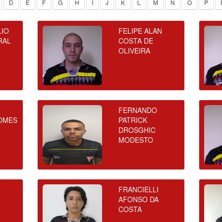
D
E
F
G
H
I
J
K
L
M
N
O
P
LIO
FELIPE ALAN
RAL
COSTA DE
OLIVEIRA
FERNANDO
OMES
PATRICK
DROSGHIC
MODESTO
FRANCIELLI
AFONSO DA
COSTA