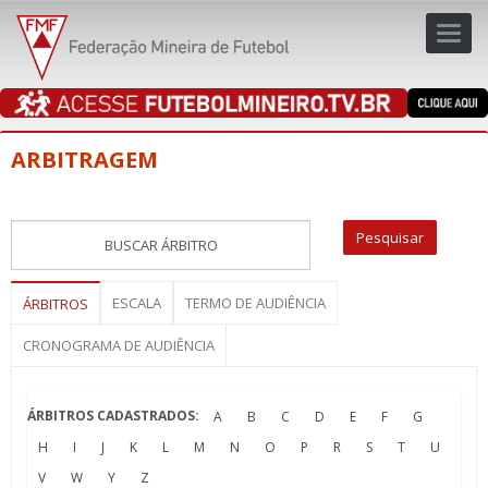
Toggl
navig
navig
ARBITRAGEM
ESCALA
TERMO DE AUDIÊNCIA
ÁRBITROS
CRONOGRAMA DE AUDIÊNCIA
ÁRBITROS CADASTRADOS:
A
B
C
D
E
F
G
H
I
J
K
L
M
N
O
P
R
S
T
U
V
W
Y
Z