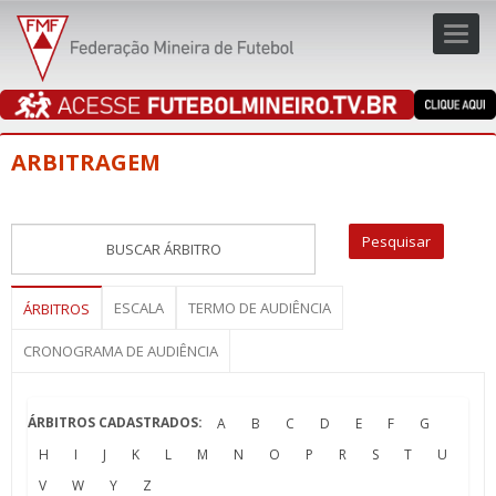
Toggl
navig
navig
ARBITRAGEM
ESCALA
TERMO DE AUDIÊNCIA
ÁRBITROS
CRONOGRAMA DE AUDIÊNCIA
ÁRBITROS CADASTRADOS:
A
B
C
D
E
F
G
H
I
J
K
L
M
N
O
P
R
S
T
U
V
W
Y
Z