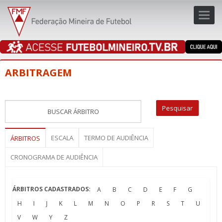
Toggl
navig
navig
ARBITRAGEM
ESCALA
TERMO DE AUDIÊNCIA
ÁRBITROS
CRONOGRAMA DE AUDIÊNCIA
ÁRBITROS CADASTRADOS:
A
B
C
D
E
F
G
H
I
J
K
L
M
N
O
P
R
S
T
U
V
W
Y
Z