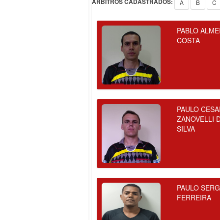
ÁRBITROS CADASTRADOS:
A
B
C
PABLO ALME
COSTA
PAULO CESA
ZANOVELLI 
SILVA
PAULO SERG
FERREIRA