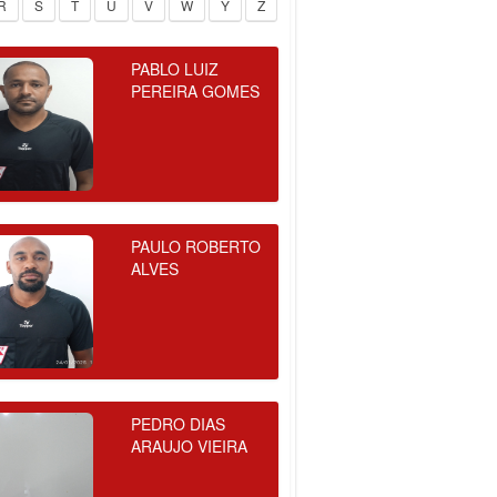
R
S
T
U
V
W
Y
Z
PABLO LUIZ
PEREIRA GOMES
PAULO ROBERTO
ALVES
PEDRO DIAS
ARAUJO VIEIRA