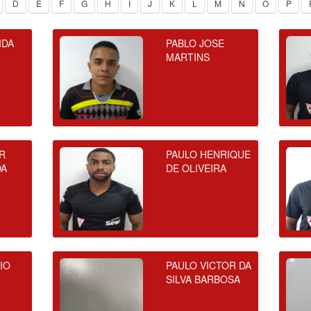
D
E
F
G
H
I
J
K
L
M
N
O
P
IDA
PABLO JOSE
MARTINS
R
PAULO HENRIQUE
DA
DE OLIVEIRA
IO
PAULO VICTOR DA
SILVA BARBOSA