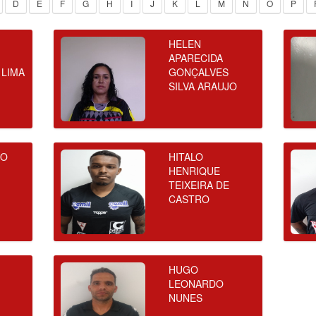
D
E
F
G
H
I
J
K
L
M
N
O
P
HELEN
APARECIDA
 LIMA
GONÇALVES
SILVA ARAUJO
IO
HITALO
HENRIQUE
TEIXEIRA DE
CASTRO
HUGO
LEONARDO
NUNES