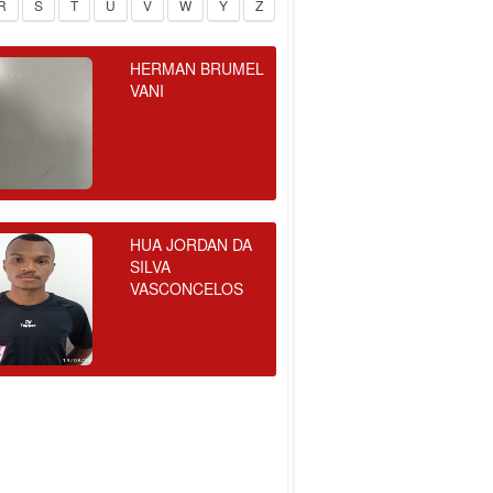
R
S
T
U
V
W
Y
Z
HERMAN BRUMEL
VANI
HUA JORDAN DA
SILVA
VASCONCELOS