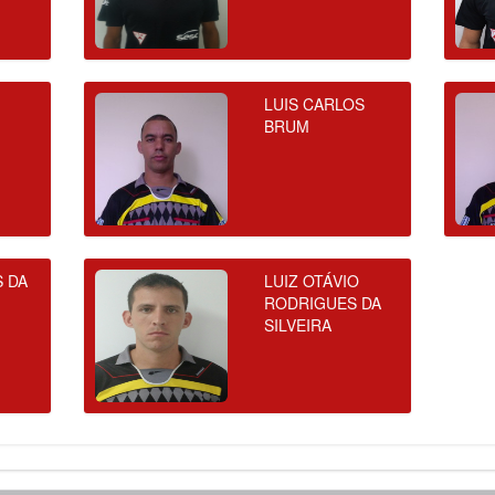
LUIS CARLOS
BRUM
S DA
LUIZ OTÁVIO
RODRIGUES DA
SILVEIRA