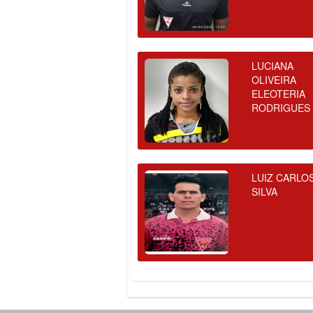
LUCIANA
OLIVEIRA
ELEOTERIA
RODRIGUES
LUIZ CARLO
SILVA