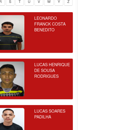
R
S
T
U
V
W
Y
Z
LEONARDO
FRANCK COSTA
BENEDITO
LUCAS HENRIQUE
DE SOUSA
RODRIGUES
LUCAS SOARES
PADILHA