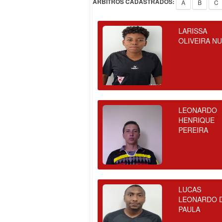
ÁRBITROS CADASTRADOS:
A
B
C
LARISSA
OLIVEIRA N
LEONARDO
HENRIQUE
PEREIRA
LUCAS
LEONARDO 
PAULA