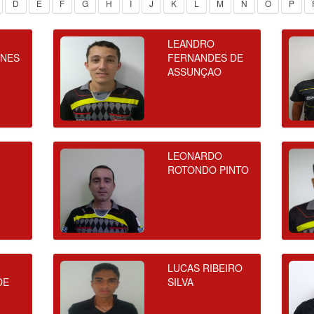
D
E
F
G
H
I
J
K
L
M
N
O
P
LEANDRO
UNES
FERNANDES DE
ASSUNÇAO
LEONARDO
ROTONDO PINTO
LUCAS RIBEIRO
DE
SILVA