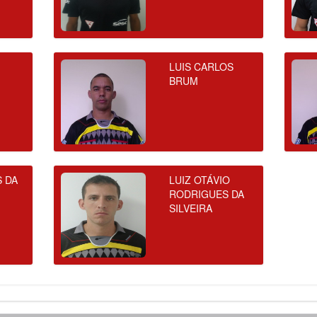
LUIS CARLOS
BRUM
S DA
LUIZ OTÁVIO
RODRIGUES DA
SILVEIRA