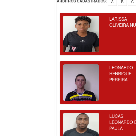
ÁRBITROS CADASTRADOS:
A
B
C
LARISSA
OLIVEIRA N
LEONARDO
HENRIQUE
PEREIRA
LUCAS
LEONARDO 
PAULA