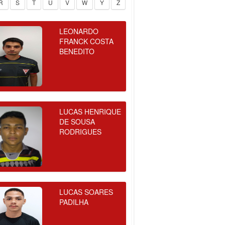
R
S
T
U
V
W
Y
Z
LEONARDO
FRANCK COSTA
BENEDITO
LUCAS HENRIQUE
DE SOUSA
RODRIGUES
LUCAS SOARES
PADILHA