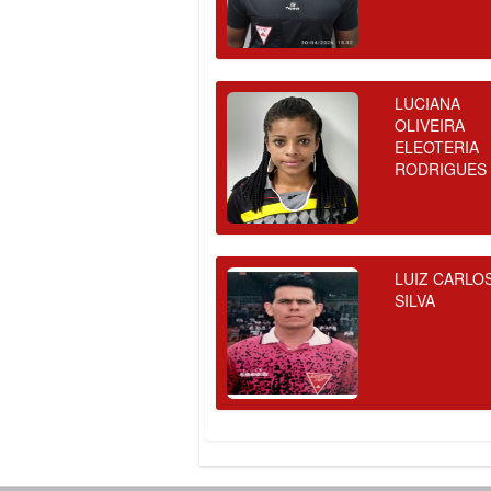
LUCIANA
OLIVEIRA
ELEOTERIA
RODRIGUES
LUIZ CARLO
SILVA