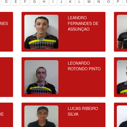
D
E
F
G
H
I
J
K
L
M
N
O
P
LEANDRO
UNES
FERNANDES DE
ASSUNÇAO
LEONARDO
ROTONDO PINTO
LUCAS RIBEIRO
DE
SILVA