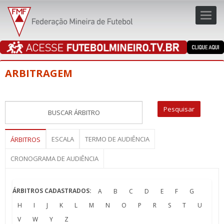
Toggl
navig
navig
ARBITRAGEM
ESCALA
TERMO DE AUDIÊNCIA
ÁRBITROS
CRONOGRAMA DE AUDIÊNCIA
ÁRBITROS CADASTRADOS:
A
B
C
D
E
F
G
H
I
J
K
L
M
N
O
P
R
S
T
U
V
W
Y
Z