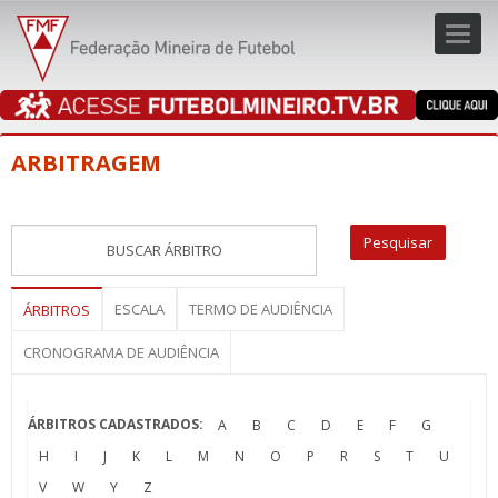
Toggl
navig
navig
ARBITRAGEM
ESCALA
TERMO DE AUDIÊNCIA
ÁRBITROS
CRONOGRAMA DE AUDIÊNCIA
ÁRBITROS CADASTRADOS:
A
B
C
D
E
F
G
H
I
J
K
L
M
N
O
P
R
S
T
U
V
W
Y
Z