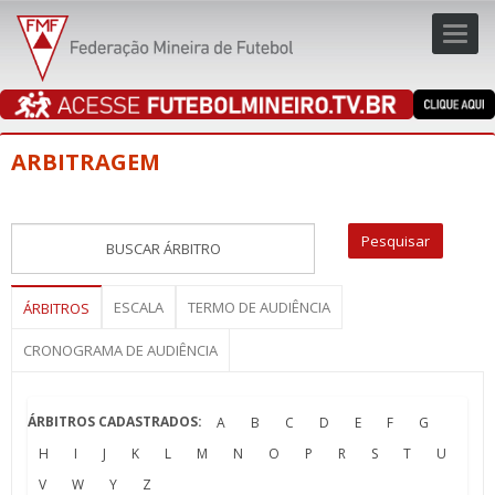
Toggl
navig
navig
ARBITRAGEM
ESCALA
TERMO DE AUDIÊNCIA
ÁRBITROS
CRONOGRAMA DE AUDIÊNCIA
ÁRBITROS CADASTRADOS:
A
B
C
D
E
F
G
H
I
J
K
L
M
N
O
P
R
S
T
U
V
W
Y
Z