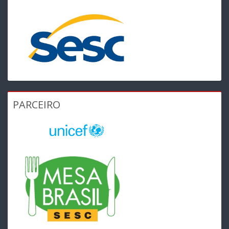
PARCEIRO