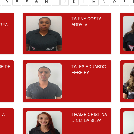
D
E
F
G
H
I
J
K
L
M
N
O
P
TAIENY COSTA
REA
ABDALA
SE DE
TALES EDUARDO
PEREIRA
STA
THAIZE CRISTINA
DINIZ DA SILVA