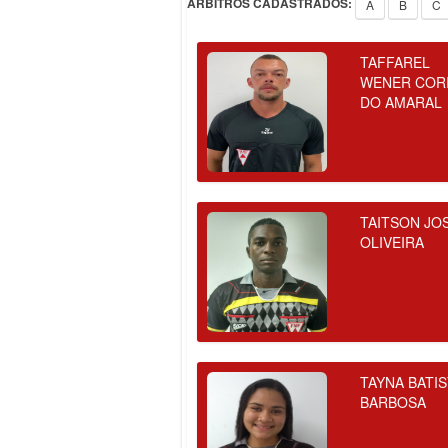
ÁRBITROS CADASTRADOS:
A
B
C
TAFFAREL
WENER COR
DO AMARAL
TAITSON JO
OLIVEIRA
TAYNA BATI
BARBOSA