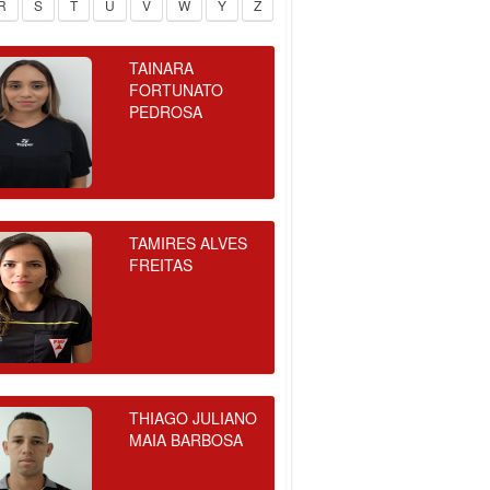
R
S
T
U
V
W
Y
Z
TAINARA
FORTUNATO
PEDROSA
TAMIRES ALVES
FREITAS
THIAGO JULIANO
MAIA BARBOSA