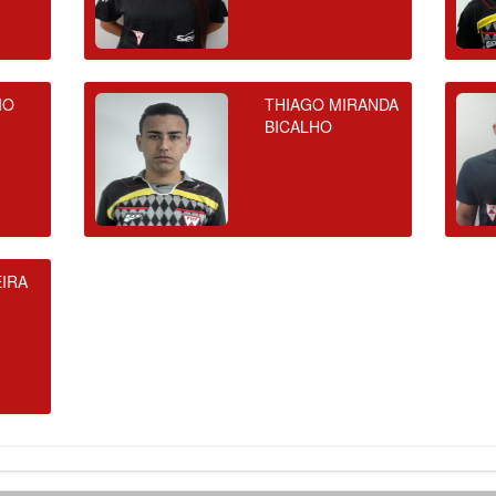
IO
THIAGO MIRANDA
BICALHO
IRA