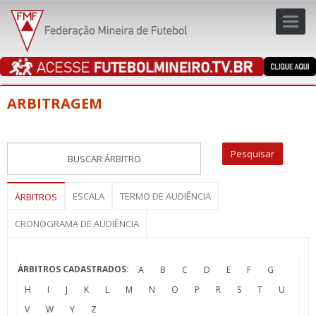
Toggl
navig
navig
ARBITRAGEM
ESCALA
TERMO DE AUDIÊNCIA
ÁRBITROS
CRONOGRAMA DE AUDIÊNCIA
ÁRBITROS CADASTRADOS:
A
B
C
D
E
F
G
H
I
J
K
L
M
N
O
P
R
S
T
U
V
W
Y
Z