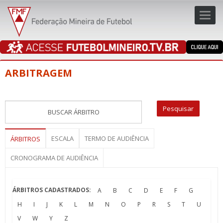
Toggl
navig
navig
ARBITRAGEM
ESCALA
TERMO DE AUDIÊNCIA
ÁRBITROS
CRONOGRAMA DE AUDIÊNCIA
ÁRBITROS CADASTRADOS:
A
B
C
D
E
F
G
H
I
J
K
L
M
N
O
P
R
S
T
U
V
W
Y
Z