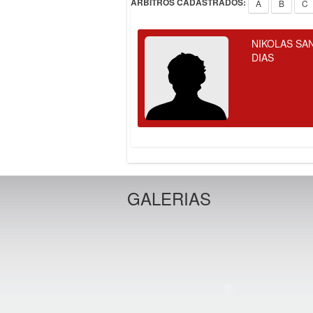
ÁRBITROS CADASTRADOS:
A
B
C
NIKOLAS SA
DIAS
GALERIAS