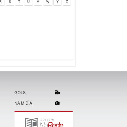
R
S
T
U
V
W
Y
Z
GOLS
NA MÍDIA