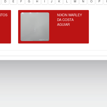
D
E
F
G
H
I
J
K
L
M
N
O
P
NTOS
NIXON WARLEY
DA COSTA
AGUIAR