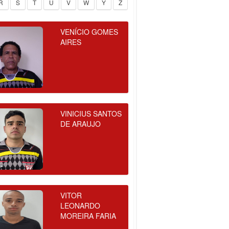
R
S
T
U
V
W
Y
Z
VENÍCIO GOMES
AIRES
VINICIUS SANTOS
DE ARAUJO
VITOR
LEONARDO
MOREIRA FARIA