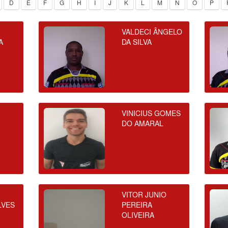
D
E
F
G
H
I
J
K
L
M
N
O
P
VALDECI ÂNGELO
A
DA SILVA
VINICIUS GOMES
DO AMARAL
E
O
VITOR JUNIO
LVES
PEREIRA
OLIVEIRA