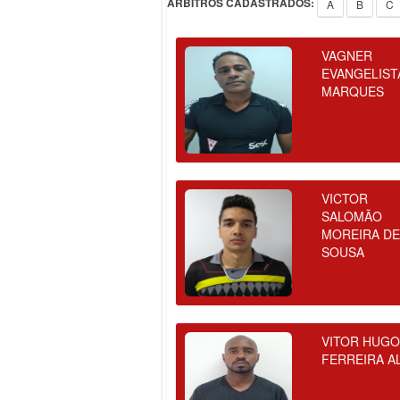
ÁRBITROS CADASTRADOS:
A
B
C
VAGNER
EVANGELIST
MARQUES
VICTOR
SALOMÃO
MOREIRA D
SOUSA
VITOR HUG
FERREIRA A