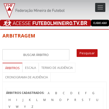
Toggl
navig
navig
ARBITRAGEM
ESCALA
TERMO DE AUDIÊNCIA
ÁRBITROS
CRONOGRAMA DE AUDIÊNCIA
ÁRBITROS CADASTRADOS:
A
B
C
D
E
F
G
H
I
J
K
L
M
N
O
P
R
S
T
U
V
W
Y
Z