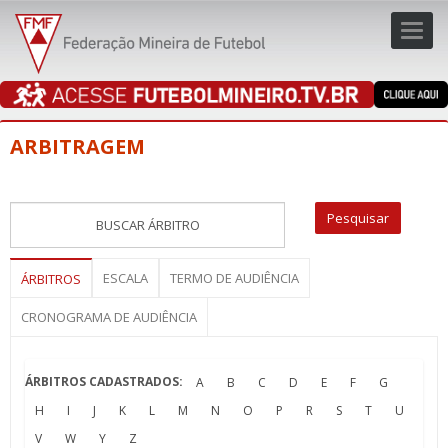
Toggl
navig
navig
ARBITRAGEM
ESCALA
TERMO DE AUDIÊNCIA
ÁRBITROS
CRONOGRAMA DE AUDIÊNCIA
ÁRBITROS CADASTRADOS:
A
B
C
D
E
F
G
H
I
J
K
L
M
N
O
P
R
S
T
U
V
W
Y
Z