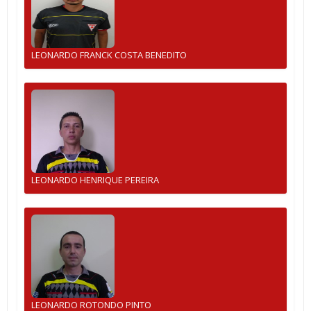
LEONARDO FRANCK COSTA BENEDITO
LEONARDO HENRIQUE PEREIRA
LEONARDO ROTONDO PINTO