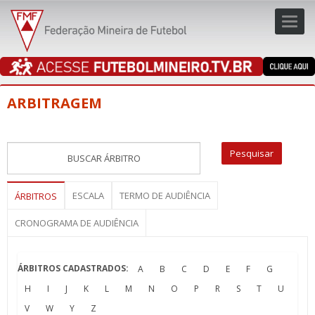
Toggl
navig
navig
ARBITRAGEM
ESCALA
TERMO DE AUDIÊNCIA
ÁRBITROS
CRONOGRAMA DE AUDIÊNCIA
ÁRBITROS CADASTRADOS:
A
B
C
D
E
F
G
H
I
J
K
L
M
N
O
P
R
S
T
U
V
W
Y
Z