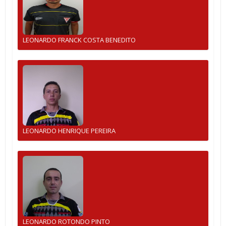
LEONARDO FRANCK COSTA BENEDITO
LEONARDO HENRIQUE PEREIRA
LEONARDO ROTONDO PINTO