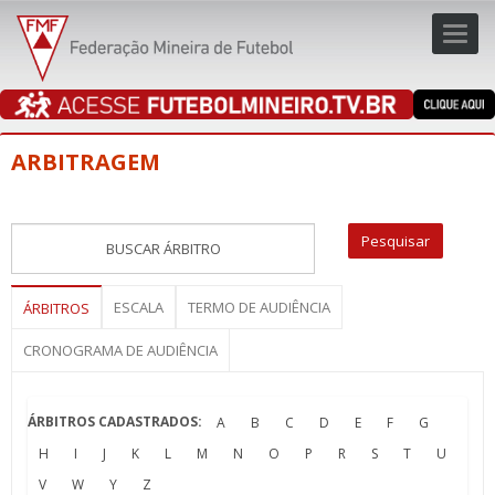
Toggl
navig
navig
ARBITRAGEM
ESCALA
TERMO DE AUDIÊNCIA
ÁRBITROS
CRONOGRAMA DE AUDIÊNCIA
ÁRBITROS CADASTRADOS:
A
B
C
D
E
F
G
H
I
J
K
L
M
N
O
P
R
S
T
U
V
W
Y
Z