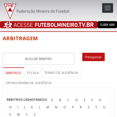
Toggl
navig
navig
ARBITRAGEM
ESCALA
TERMO DE AUDIÊNCIA
ÁRBITROS
CRONOGRAMA DE AUDIÊNCIA
ÁRBITROS CADASTRADOS:
A
B
C
D
E
F
G
H
I
J
K
L
M
N
O
P
R
S
T
U
V
W
Y
Z