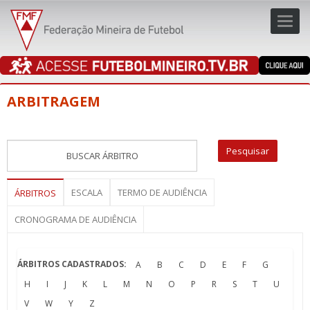
Toggl
navig
navig
ARBITRAGEM
ESCALA
TERMO DE AUDIÊNCIA
ÁRBITROS
CRONOGRAMA DE AUDIÊNCIA
ÁRBITROS CADASTRADOS:
A
B
C
D
E
F
G
H
I
J
K
L
M
N
O
P
R
S
T
U
V
W
Y
Z