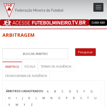
Toggl
navig
navig
ARBITRAGEM
ESCALA
TERMO DE AUDIÊNCIA
ÁRBITROS
CRONOGRAMA DE AUDIÊNCIA
ÁRBITROS CADASTRADOS:
A
B
C
D
E
F
G
H
I
J
K
L
M
N
O
P
R
S
T
U
V
W
Y
Z