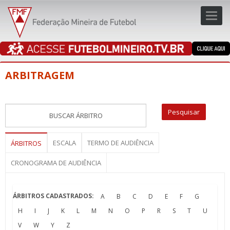
Toggl
navig
navig
ARBITRAGEM
ESCALA
TERMO DE AUDIÊNCIA
ÁRBITROS
CRONOGRAMA DE AUDIÊNCIA
ÁRBITROS CADASTRADOS:
A
B
C
D
E
F
G
H
I
J
K
L
M
N
O
P
R
S
T
U
V
W
Y
Z